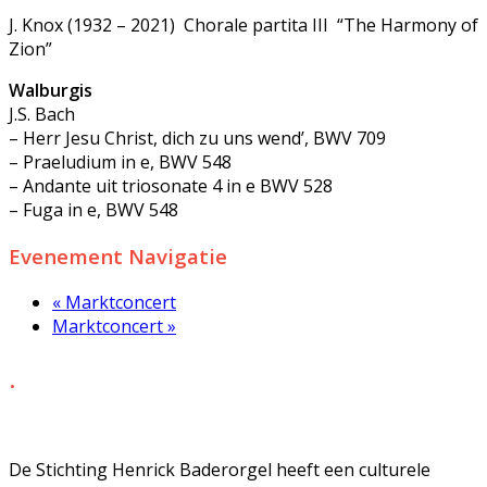
J. Knox (1932 – 2021) Chorale partita III “The Harmony of
Zion”
Walburgis
J.S. Bach
– Herr Jesu Christ, dich zu uns wend’, BWV 709
– Praeludium in e, BWV 548
– Andante uit triosonate 4 in e BWV 528
– Fuga in e, BWV 548
Evenement Navigatie
«
Marktconcert
Marktconcert
»
.
De Stichting Henrick Baderorgel heeft een culturele