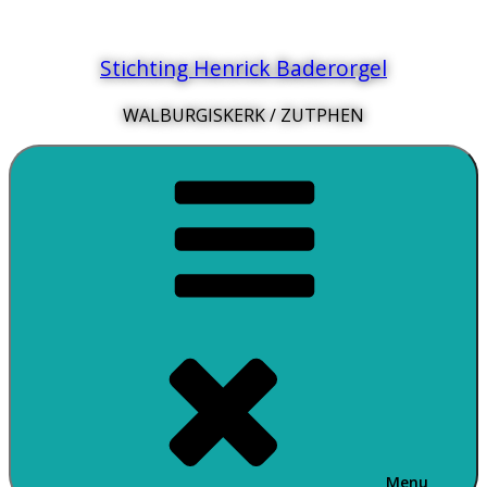
Ga
naar
Stichting Henrick Baderorgel
de
inhoud
WALBURGISKERK / ZUTPHEN
Menu